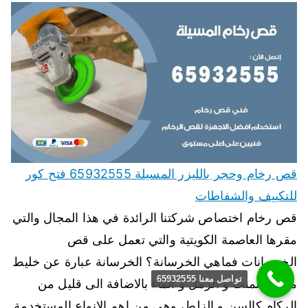
قص رخام وحجر بالليزر المسيلة 65932555 فتح كور
للتكييف والشفاطات
قص رخام اختصاص شركتنا الرائدة في هذا المجال والتي
مقرها العاصمة الكويتية والتي تعمل على قص
الخرسانات فماهي الخرسانة؟ الخرسانة عبارة عن خليط
تواصل معنا 65932555
من الاسمنت و الرمل و الماء بالاضافة الى قليل من
الركام كالسن و الزلط، وهي من اهم الانواع المستخدمة