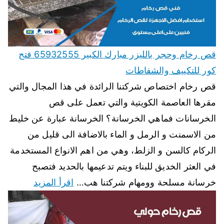
قص رخام وحجر بالليزر مبارك الكبير 65932555 فتح
كور للتكييف والشفاطات
قص رخام اختصاص شركتنا الرائدة في هذا المجال والتي
مقرها العاصمة الكويتية والتي تعمل على قص
الخرسانات فماهي الخرسانة؟ الخرسانة عبارة عن خليط
من الاسمنت و الرمل و الماء بالاضافة الى قليل من
الركام كالسن و الزلط، وهي من اهم الانواع المستخدمة
في العثر الخديق للبناء ويتم تدعيمها بالحديد فتصبح
خرسانة مسلحة وومهام شركتنا هب…
اقرأ المزيد