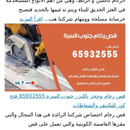
الركام كالسن و الزلط، وهي من اهم الانواع المستخدمة
في العثر الخديق للبناء ويتم تدعيمها بالحديد فتصبح
خرسانة مسلحة وومهام شركتنا هب…
اقرأ المزيد
قص رخام وحجر بالليزر جنوب السرة 65932555 فتح
كور للتكييف والشفاطات
قص رخام اختصاص شركتنا الرائدة في هذا المجال والتي
مقرها العاصمة الكويتية والتي تعمل على قص