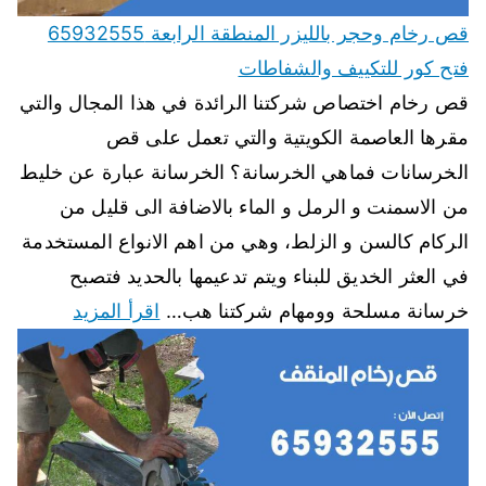
قص رخام وحجر بالليزر المنطقة الرابعة 65932555
فتح كور للتكييف والشفاطات
قص رخام اختصاص شركتنا الرائدة في هذا المجال والتي
مقرها العاصمة الكويتية والتي تعمل على قص
الخرسانات فماهي الخرسانة؟ الخرسانة عبارة عن خليط
من الاسمنت و الرمل و الماء بالاضافة الى قليل من
الركام كالسن و الزلط، وهي من اهم الانواع المستخدمة
في العثر الخديق للبناء ويتم تدعيمها بالحديد فتصبح
خرسانة مسلحة وومهام شركتنا هب…
اقرأ المزيد