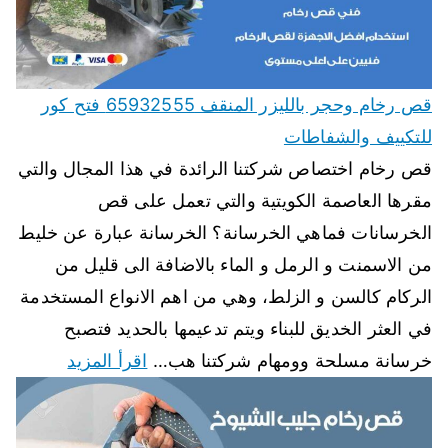
قص رخام وحجر بالليزر المنقف 65932555 فتح كور
للتكييف والشفاطات
قص رخام اختصاص شركتنا الرائدة في هذا المجال والتي
مقرها العاصمة الكويتية والتي تعمل على قص
الخرسانات فماهي الخرسانة؟ الخرسانة عبارة عن خليط
من الاسمنت و الرمل و الماء بالاضافة الى قليل من
الركام كالسن و الزلط، وهي من اهم الانواع المستخدمة
في العثر الخديق للبناء ويتم تدعيمها بالحديد فتصبح
خرسانة مسلحة وومهام شركتنا هب…
اقرأ المزيد