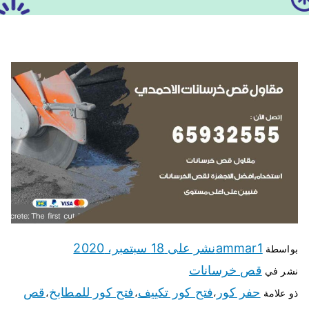
ammar1
نشر على
18 سبتمبر، 2020
بواسطة
قص خرسانات
نشر في
حفر كور
فتح كور تكييف
فتح كور للمطابخ
قص
ذو علامة
،
،
،