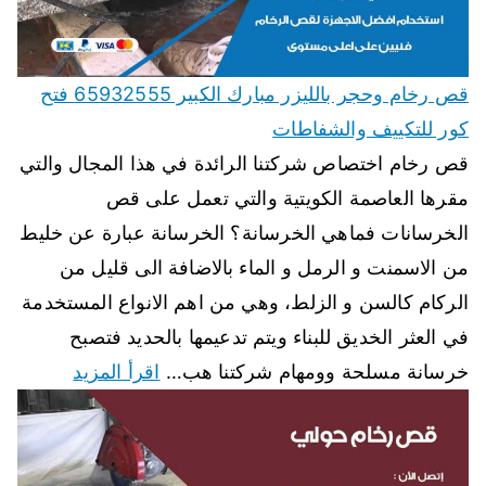
قص رخام وحجر بالليزر مبارك الكبير 65932555 فتح
كور للتكييف والشفاطات
قص رخام اختصاص شركتنا الرائدة في هذا المجال والتي
مقرها العاصمة الكويتية والتي تعمل على قص
الخرسانات فماهي الخرسانة؟ الخرسانة عبارة عن خليط
من الاسمنت و الرمل و الماء بالاضافة الى قليل من
الركام كالسن و الزلط، وهي من اهم الانواع المستخدمة
في العثر الخديق للبناء ويتم تدعيمها بالحديد فتصبح
خرسانة مسلحة وومهام شركتنا هب…
اقرأ المزيد