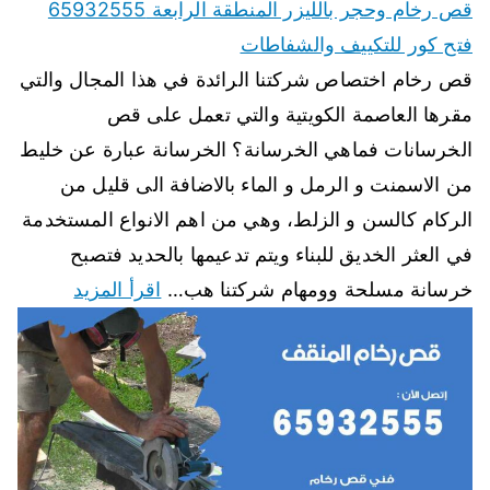
قص رخام وحجر بالليزر المنطقة الرابعة 65932555
فتح كور للتكييف والشفاطات
قص رخام اختصاص شركتنا الرائدة في هذا المجال والتي
مقرها العاصمة الكويتية والتي تعمل على قص
الخرسانات فماهي الخرسانة؟ الخرسانة عبارة عن خليط
من الاسمنت و الرمل و الماء بالاضافة الى قليل من
الركام كالسن و الزلط، وهي من اهم الانواع المستخدمة
في العثر الخديق للبناء ويتم تدعيمها بالحديد فتصبح
خرسانة مسلحة وومهام شركتنا هب…
اقرأ المزيد