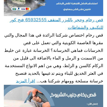
قص رخام وحجر بالليزر المنقف 65932555 فتح كور
للتكييف والشفاطات
قص رخام اختصاص شركتنا الرائدة في هذا المجال والتي
مقرها العاصمة الكويتية والتي تعمل على قص
الخرسانات فماهي الخرسانة؟ الخرسانة عبارة عن خليط
من الاسمنت و الرمل و الماء بالاضافة الى قليل من
الركام كالسن و الزلط، وهي من اهم الانواع المستخدمة
في العثر الخديق للبناء ويتم تدعيمها بالحديد فتصبح
خرسانة مسلحة وومهام شركتنا هب…
اقرأ المزيد