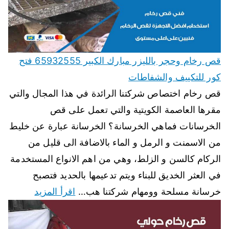
قص رخام وحجر بالليزر مبارك الكبير 65932555 فتح
كور للتكييف والشفاطات
قص رخام اختصاص شركتنا الرائدة في هذا المجال والتي
مقرها العاصمة الكويتية والتي تعمل على قص
الخرسانات فماهي الخرسانة؟ الخرسانة عبارة عن خليط
من الاسمنت و الرمل و الماء بالاضافة الى قليل من
الركام كالسن و الزلط، وهي من اهم الانواع المستخدمة
في العثر الخديق للبناء ويتم تدعيمها بالحديد فتصبح
خرسانة مسلحة وومهام شركتنا هب…
اقرأ المزيد