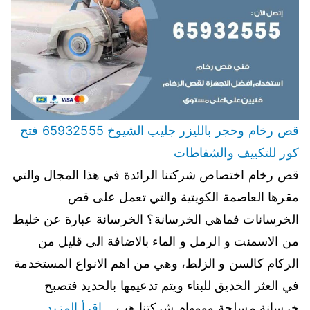
قص رخام وحجر بالليزر جليب الشيوخ 65932555 فتح
كور للتكييف والشفاطات
قص رخام اختصاص شركتنا الرائدة في هذا المجال والتي
مقرها العاصمة الكويتية والتي تعمل على قص
الخرسانات فماهي الخرسانة؟ الخرسانة عبارة عن خليط
من الاسمنت و الرمل و الماء بالاضافة الى قليل من
الركام كالسن و الزلط، وهي من اهم الانواع المستخدمة
في العثر الخديق للبناء ويتم تدعيمها بالحديد فتصبح
خرسانة مسلحة وومهام شركتنا هب…
اقرأ المزيد