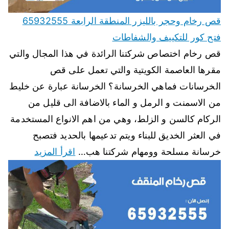
قص رخام وحجر بالليزر المنطقة الرابعة 65932555
فتح كور للتكييف والشفاطات
قص رخام اختصاص شركتنا الرائدة في هذا المجال والتي
مقرها العاصمة الكويتية والتي تعمل على قص
الخرسانات فماهي الخرسانة؟ الخرسانة عبارة عن خليط
من الاسمنت و الرمل و الماء بالاضافة الى قليل من
الركام كالسن و الزلط، وهي من اهم الانواع المستخدمة
في العثر الخديق للبناء ويتم تدعيمها بالحديد فتصبح
خرسانة مسلحة وومهام شركتنا هب…
اقرأ المزيد