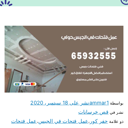
ammar1
نشر على
18 سبتمبر، 2020
بواسطة
قص خرسانات
نشر في
حفر كور
عمل فتحات في الجبس
عمل فتحات
ذو علامة
،
،