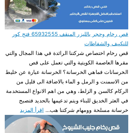
قص رخام وحجر بالليزر المنقف 65932555 فتح كور
للتكييف والشفاطات
قص رخام اختصاص شركتنا الرائدة في هذا المجال والتي
مقرها العاصمة الكويتية والتي تعمل على قص
الخرسانات فماهي الخرسانة؟ الخرسانة عبارة عن خليط
من الاسمنت و الرمل و الماء بالاضافة الى قليل من
الركام كالسن و الزلط، وهي من اهم الانواع المستخدمة
في العثر الخديق للبناء ويتم تدعيمها بالحديد فتصبح
خرسانة مسلحة وومهام شركتنا هب…
اقرأ المزيد